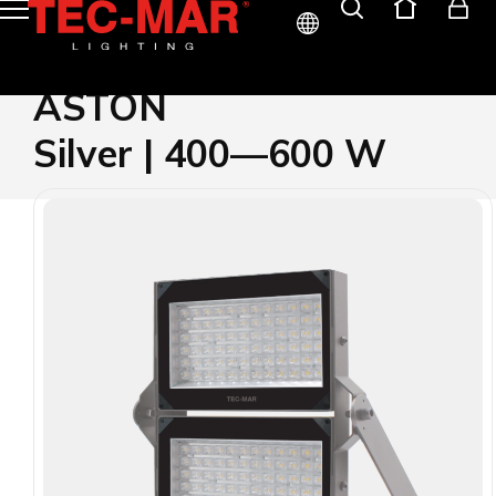
ITA
ASTON
ENG
Silver | 400—600 W