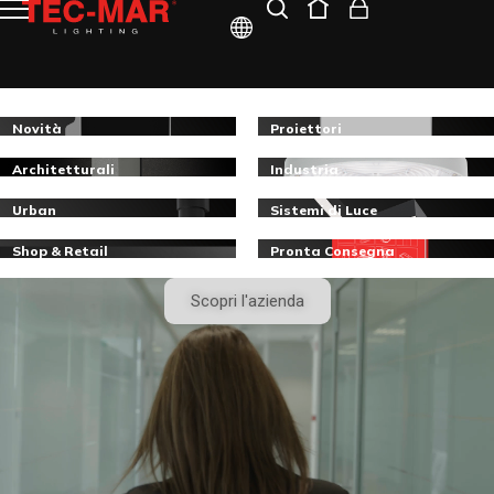
ITA
ENG
Novità
Proiettori
Architetturali
Industria
Urban
Sistemi di Luce
Shop & Retail
Pronta Consegna
Scopri l'azienda