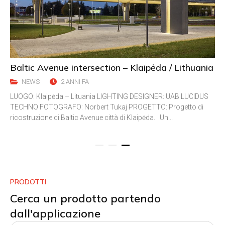
TEC-MAR fa visita al Castello di Lezhë
NEWS
2 ANNI FA
Non capita tutti i giorni di diventare una star di Facebook,
diventando protagonisti di un post da centinaia di migliaia di
visualizzazioni, eppure è capitato a noi! È una stori...
1
2
3
PRODOTTI
Cerca un prodotto partendo
dall'applicazione