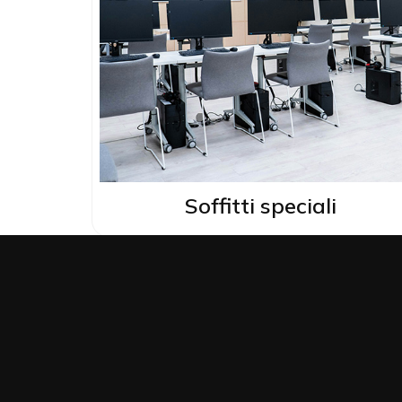
Soffitti speciali
Via delle Industrie,1 - 26835 Crespiatica (LO) | Ital
+39 0371 484029