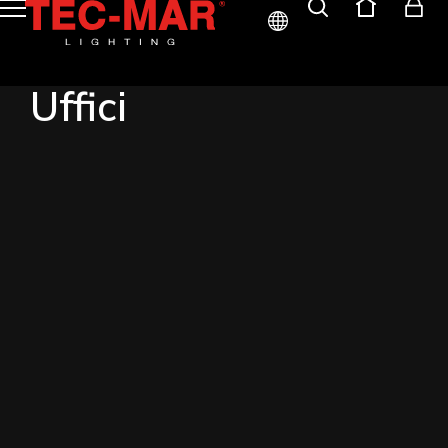
ITA
Uffici
ENG