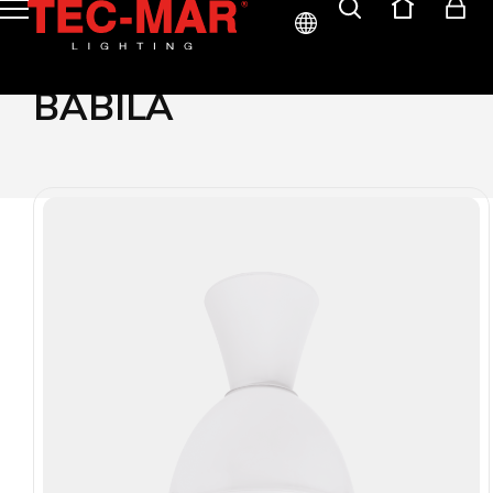
ITA
BABILA
ENG