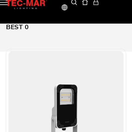
ITA
BEST 0
ENG