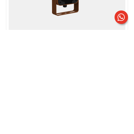
BEST 0 | Mod. RR
Ottica asimmetrica 65°