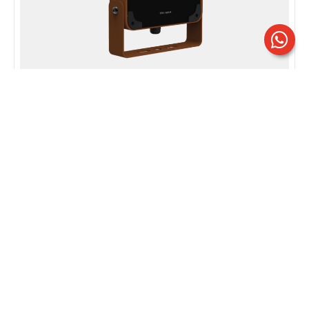
BEST 2 | Mod. RR
Ottica asimmetrica 65°