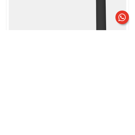
BEST S4 | Mod. CP
Ottica asimmetrica ciclopedonale EN13201 classe P (tipo II/III)
Via delle Industrie,1 - 26835 Crespiatica (LO) |
Italy
+39 0371 484029