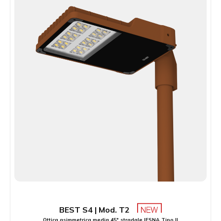
BEST S4 | Mod. T2
Ottica asimmetrica media 45° stradale IESNA Tipo II