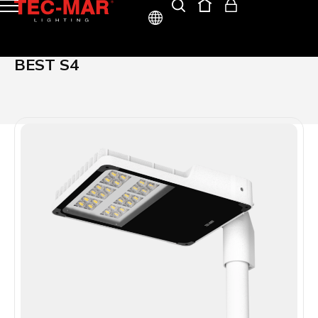
ITA
BEST S4
ENG