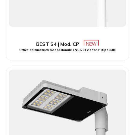
BEST S4 | Mod. CP
Ottica asimmetrica ciclopedonale EN13201 classe P (tipo II/III)