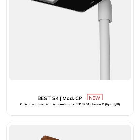
BEST S4 | Mod. CP
Ottica asimmetrica ciclopedonale EN13201 classe P (tipo II/III)