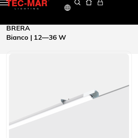
ITA
BRERA
ENG
Bianco | 12—36 W