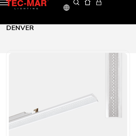
ITA
DENVER
ENG