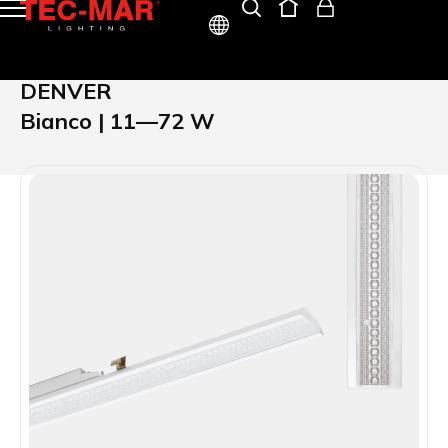
ITA
DENVER
ENG
Bianco | 11—72 W