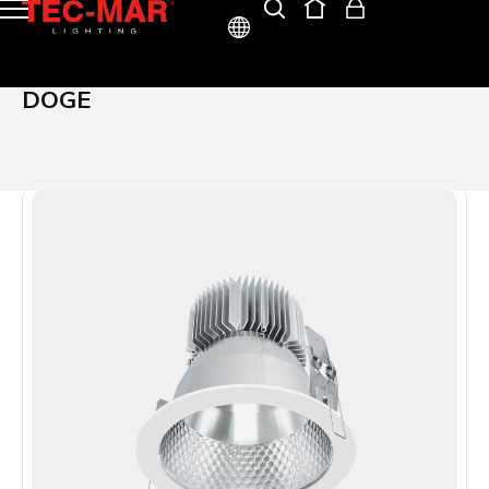
ITA
DOGE
ENG