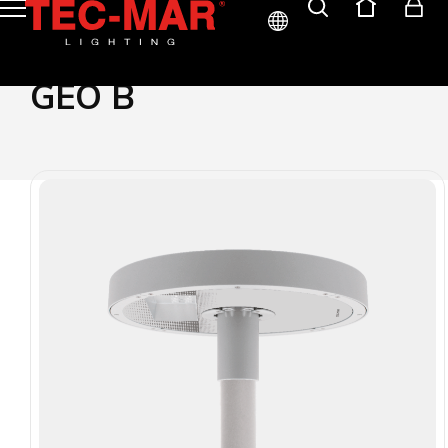
ITA
GEO B
ENG