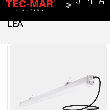
ITA
LEA
ENG