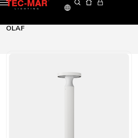
ITA
OLAF
ENG