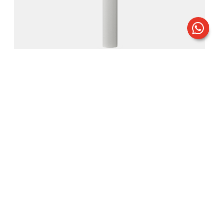
OLAF | Mod. RR
Ottica rotosimmetrica 360°