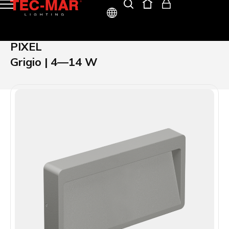
ITA
PIXEL
ENG
Grigio | 4—14 W