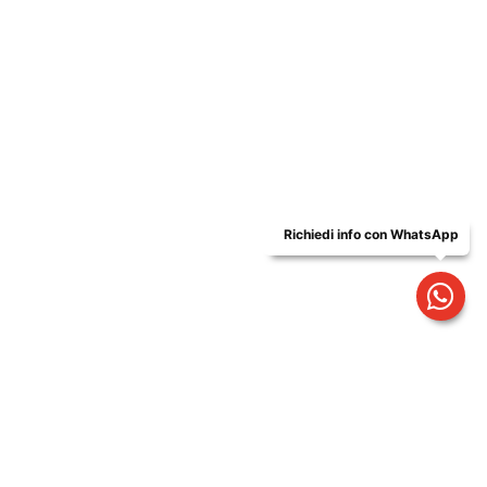
Via delle Industrie,1 - 26835 Crespiatica (LO) |
Italy
+39 0371 484029
info@tec-mar.it