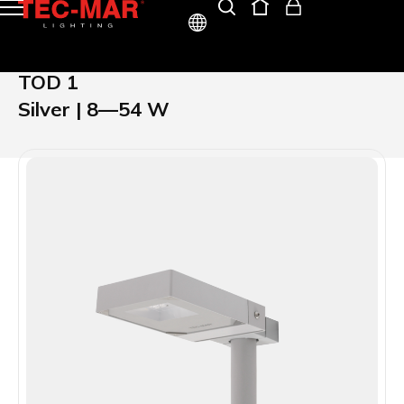
ITA
TOD 1
ENG
Silver | 8—54 W