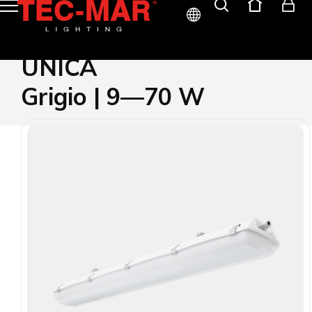
ITA
UNICA
ENG
Grigio | 9—70 W