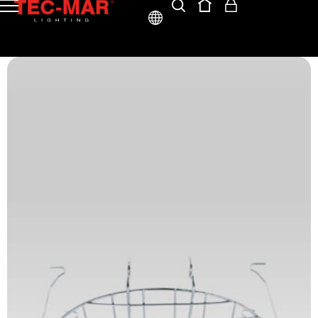
ITA
ENG