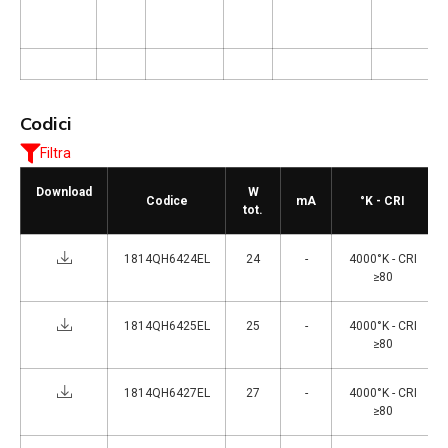
Codici
Filtra
Download
W
Codice
mA
°K - CRI
tot.
1814QH6424EL
24
-
4000°K - CRI
≥80
1814QH6425EL
25
-
4000°K - CRI
≥80
1814QH6427EL
27
-
4000°K - CRI
≥80