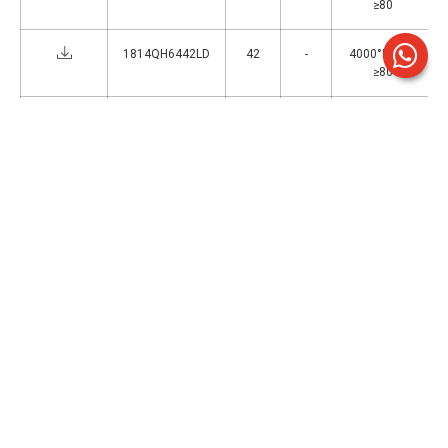
≥80
1814QH6442LD
42
-
4000°K - CRI
≥80
1814QH6444LD
44
-
4000°K - CRI
≥80
1814QH6448LD
48
-
4000°K - CRI
≥80
1
>
Accessori
ACC002
Cornice 620x620 mm per installazione ad
incasso in cartongesso per plafoniere da
ufficio. Kit di fissaggio a staffe incluso.