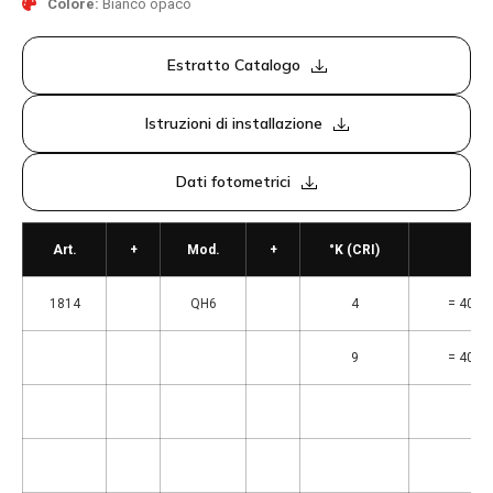
Colore:
Bianco opaco
Estratto Catalogo
Istruzioni di installazione
Dati fotometrici
Art.
+
Mod.
+
°K (CRI)
1814
QH6
4
= 4000°
9
= 4000°