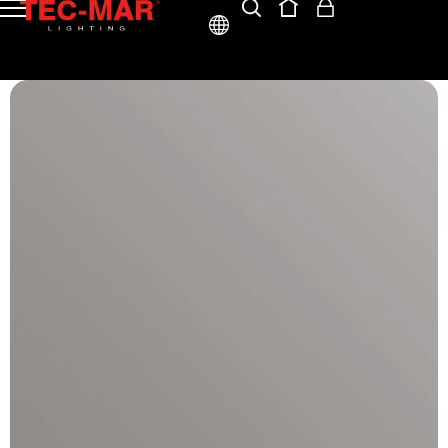
ITA
ENG