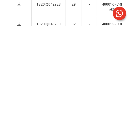
1820IQ0429E3
29
-
4000°K - CRI
≥80
1820IQ0432E3
32
-
4000°K - CRI
≥80
1820IQ0437E3
37
-
4000°K - CRI
≥80
1
>
Accessori
ACC002
Cornice 620x620 mm per installazione ad
incasso in cartongesso per plafoniere da
ufficio. Kit di fissaggio a staffe incluso.
ACC003
Cornice 320x1220 mm per installazione
ad incasso in cartongesso per plafoniere