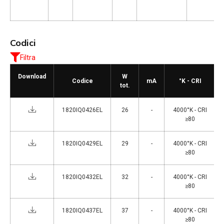
Codici
Filtra
Download
W
Codice
mA
°K - CRI
tot.
1820IQ0426EL
26
-
4000°K - CRI
≥80
1820IQ0429EL
29
-
4000°K - CRI
≥80
1820IQ0432EL
32
-
4000°K - CRI
≥80
1820IQ0437EL
37
-
4000°K - CRI
≥80