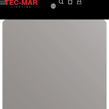
ITA
ENG