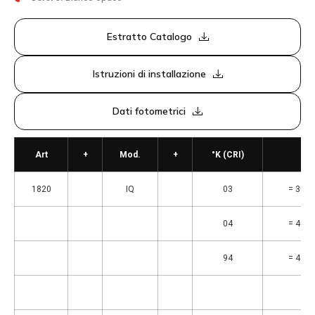
Estratto Catalogo
Istruzioni di installazione
Dati fotometrici
Art
+
Mod.
+
°K (CRI)
1820
IQ
03
= 3000
04
= 4000
94
= 4000