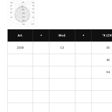
Art.
+
Mod.
+
°K (CR
2008
C3
30
40
94