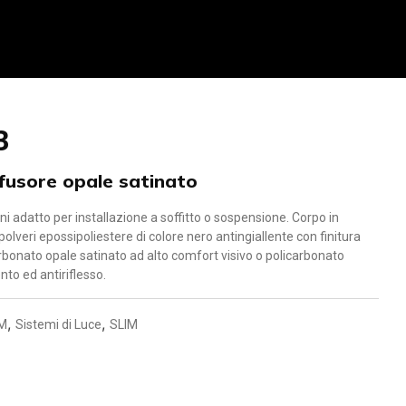
3
ffusore opale satinato
ni adatto per installazione a soffitto o sospensione. Corpo in
polveri epossipoliestere di colore nero antingiallente con finitura
arbonato opale satinato ad alto comfort visivo o policarbonato
to ed antiriflesso.
,
,
IM
Sistemi di Luce
SLIM