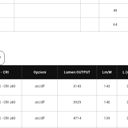
49
64
 - CRI
Opzioni
Lumen OUTPUT
Lm/W
L 
 - CRI ≥80
on/off
3143
143
 - CRI ≥80
on/off
3929
140
 - CRI ≥80
on/off
4714
139