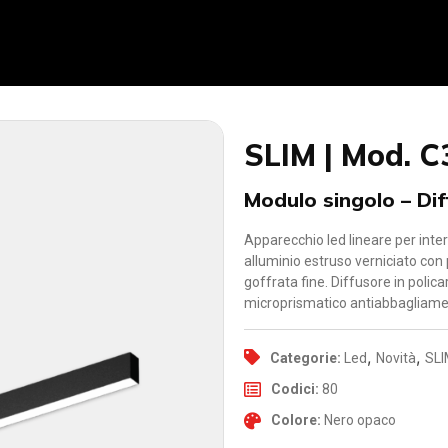
SLIM | Mod. C
Modulo singolo – Di
Apparecchio led lineare per inter
alluminio estruso verniciato con 
goffrata fine. Diffusore in polic
microprismatico antiabbagliamen
,
,
Categorie:
Led
Novità
SL
Codici:
80
Colore:
Nero opaco