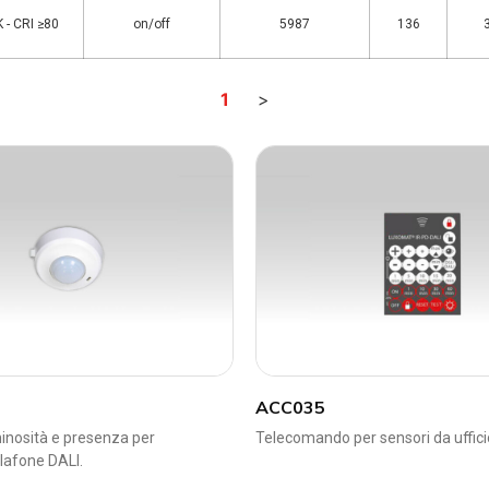
 - CRI ≥80
on/off
5987
136
1
>
ACC035
inosità e presenza per
Telecomando per sensori da uffici
lafone DALI.