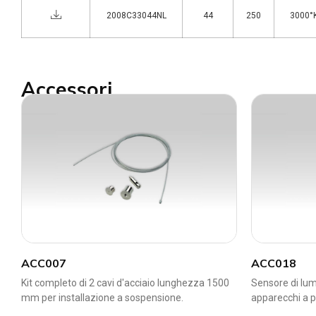
2008C33044NL
44
250
3000°K
Accessori
ACC007
ACC018
Kit completo di 2 cavi d'acciaio lunghezza 1500
Sensore di lum
mm per installazione a sospensione.
apparecchi a p