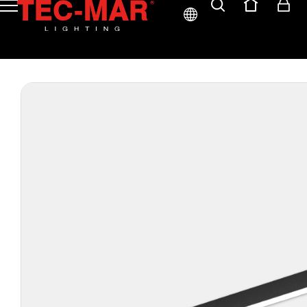
ITA
ENG