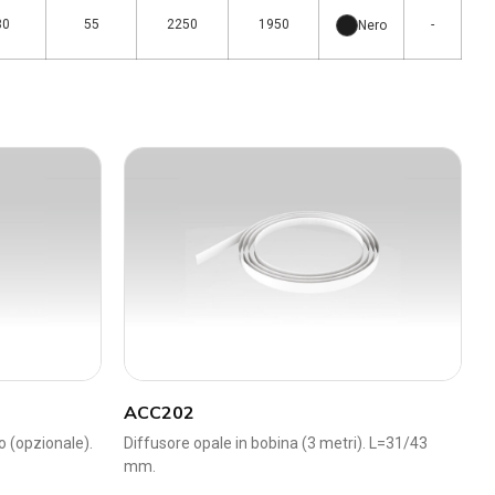
30
55
2250
1950
-
Nero
ACC202
o (opzionale).
Diffusore opale in bobina (3 metri). L=31/43
mm.