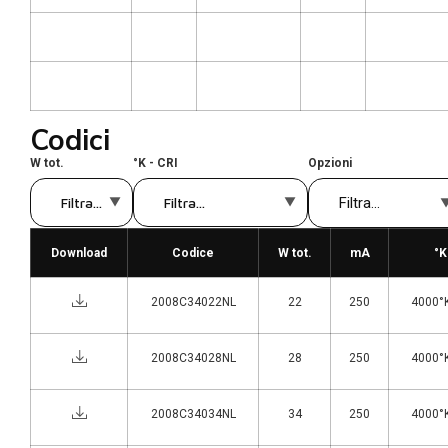
Codici
W tot.
°K - CRI
Opzioni
Download
Codice
W tot.
mA
°K
2008C34022NL
22
250
4000°K
2008C34028NL
28
250
4000°K
2008C34034NL
34
250
4000°K