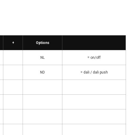
+
Options
NL
= on/off
ND
= dali / dali push