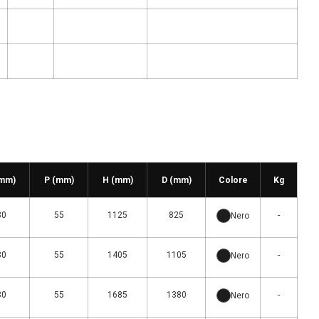
(mm)
P (mm)
H (mm)
D (mm)
Colore
Kg
30
55
1125
825
-
Nero
30
55
1405
1105
-
Nero
30
55
1685
1380
-
Nero