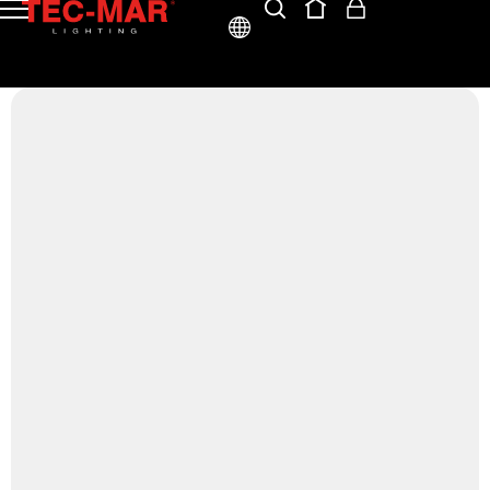
ITA
ENG