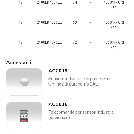
2100LD4054EL
54
-
4000°K - CRI
≥80
2100LD4060EL
60
-
4000°K - CRI
≥80
2100LD4072EL
72
-
4000°K - CRI
≥80
Accessori
ACC019
Sensore industriale di presenza e
luminosità autonomo DALI.
ACC036
Telecomando per sensori industriali
(opzionale).