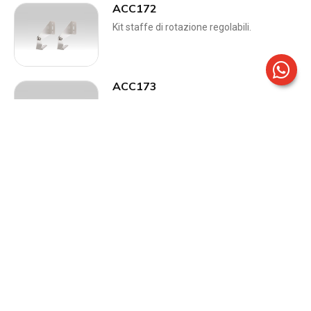
ACC172
Kit staffe di rotazione regolabili.
ACC173
Kit connettori a pannello IP66 2P+E colore
grigio.
ACC174
Kit connettori a pannello IP66 4P+E colore
grigio.
ACC230
Sensore Bluetooth per apparecchi
industriali DALI-CASAMBI.