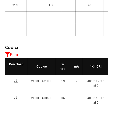
2100
LD
40
Codici
Filtra
Download
W
Codice
mA
°K - CRI
tot.
2100LD4019EL
19
-
4000°K - CRI
≥80
2100LD4036EL
36
-
4000°K - CRI
≥80