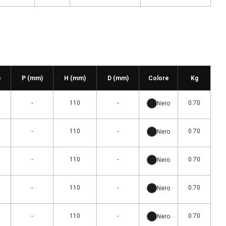
)
P (mm)
H (mm)
D (mm)
Colore
Kg
-
110
-
0.70
Nero
-
110
-
0.70
Nero
-
110
-
0.70
Nero
-
110
-
0.70
Nero
-
110
-
0.70
Nero