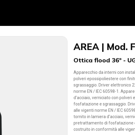
AREA | Mod. 
Ottica flood 36° - 
Apparecchio da interni con install
polveri epossipoliestere con fin
sgrassaggio. Driver elettronico 
norme EN / IEC 60598-1. Apparecch
d’acciaio, verniciato con polveri
fosfatazione e sgrassaggio. Dri
alle vigenti norme EN / IEC 60598
tornito in lamiera d’acciaio, vern
pretrattamento di fosfatazione 
costruito in conformità alle vige