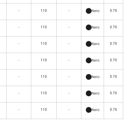
-
110
-
0.70
Nero
-
110
-
0.70
Nero
-
110
-
0.70
Nero
-
110
-
0.70
Nero
-
110
-
0.70
Nero
-
110
-
0.70
Nero
-
110
-
0.70
Nero