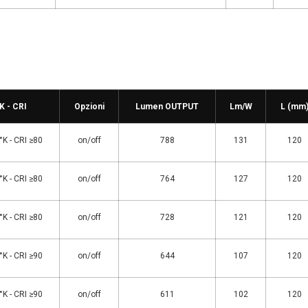
K - CRI
Opzioni
Lumen OUTPUT
Lm/W
L (mm
K - CRI ≥80
on/off
788
131
120
K - CRI ≥80
on/off
764
127
120
K - CRI ≥80
on/off
728
121
120
K - CRI ≥90
on/off
644
107
120
K - CRI ≥90
on/off
611
102
120