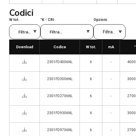
Codici
W tot.
°K - CRI
Opzioni
Download
Codice
W tot.
mA
°
2301FD4006NL
6
-
4000°
2301FD3006NL
6
-
3000°
2301FD2706NL
6
-
2700°
2301FD9306NL
6
-
3000°
2301FD9706NL
6
-
2700°