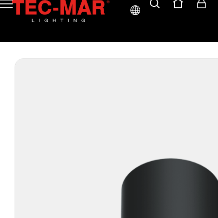
ITA
ENG