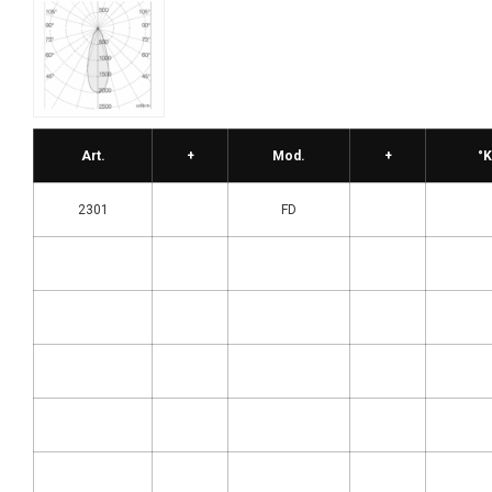
Art.
+
Mod.
+
°K
2301
FD