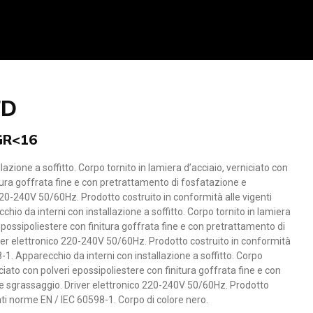
FD
UGR<16
azione a soffitto. Corpo tornito in lamiera d’acciaio, verniciato con
itura goffrata fine e con pretrattamento di fosfatazione e
220-240V 50/60Hz. Prodotto costruito in conformità alle vigenti
io da interni con installazione a soffitto. Corpo tornito in lamiera
 epossipoliestere con finitura goffrata fine e con pretrattamento di
ver elettronico 220-240V 50/60Hz. Prodotto costruito in conformità
-1. Apparecchio da interni con installazione a soffitto. Corpo
iciato con polveri epossipoliestere con finitura goffrata fine e con
e sgrassaggio. Driver elettronico 220-240V 50/60Hz. Prodotto
nti norme EN / IEC 60598-1. Corpo di colore nero.