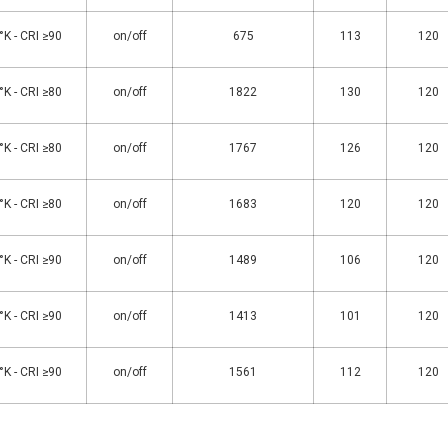
K - CRI ≥90
on/off
675
113
120
K - CRI ≥80
on/off
1822
130
120
K - CRI ≥80
on/off
1767
126
120
K - CRI ≥80
on/off
1683
120
120
K - CRI ≥90
on/off
1489
106
120
K - CRI ≥90
on/off
1413
101
120
K - CRI ≥90
on/off
1561
112
120