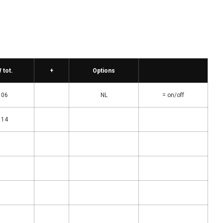
 tot.
+
Options
06
NL
= on/off
14