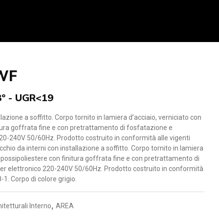
 WF
8° - UGR<19
azione a soffitto. Corpo tornito in lamiera d’acciaio, verniciato con
itura goffrata fine e con pretrattamento di fosfatazione e
220-240V 50/60Hz. Prodotto costruito in conformità alle vigenti
io da interni con installazione a soffitto. Corpo tornito in lamiera
 epossipoliestere con finitura goffrata fine e con pretrattamento di
ver elettronico 220-240V 50/60Hz. Prodotto costruito in conformità
-1. Corpo di colore grigio.
,
itetturali Interno
AREA