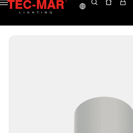
ITA
ENG