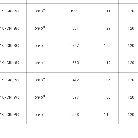
K - CRI ≥90
on/off
688
111
120
K - CRI ≥80
on/off
1801
129
120
K - CRI ≥80
on/off
1747
125
120
K - CRI ≥80
on/off
1663
119
120
K - CRI ≥90
on/off
1472
105
120
K - CRI ≥90
on/off
1397
100
120
K - CRI ≥90
on/off
1543
110
120