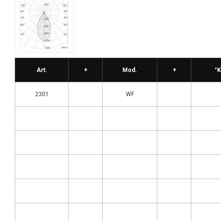
Art.
+
Mod.
+
°K
2301
WF