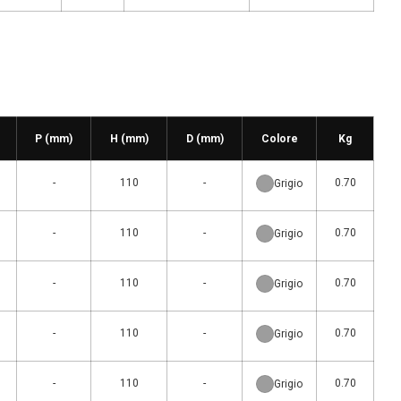
P (mm)
H (mm)
D (mm)
Colore
Kg
-
110
-
0.70
Grigio
-
110
-
0.70
Grigio
-
110
-
0.70
Grigio
-
110
-
0.70
Grigio
-
110
-
0.70
Grigio