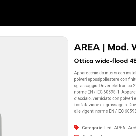
AREA | Mod.
Ottica wide-flood 4
Apparecchio da interni con install
polveri epossipoliestere con fin
sgrassaggio. Driver elettronico 
norme EN / IEC 60598-1. Apparecch
d’acciaio, verniciato con polveri
fosfatazione e sgrassaggio. Dri
alle vigenti norme EN / IEC 60598
,
,
Categorie:
Led
AREA
Arch