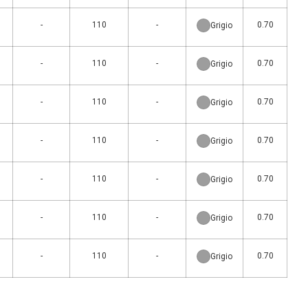
-
110
-
0.70
Grigio
-
110
-
0.70
Grigio
-
110
-
0.70
Grigio
-
110
-
0.70
Grigio
-
110
-
0.70
Grigio
-
110
-
0.70
Grigio
-
110
-
0.70
Grigio