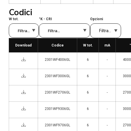
Codici
W tot.
°K - CRI
Opzioni
Download
Codice
W tot.
mA
2301WF4006GL
6
-
4000°
2301WF3006GL
6
-
3000°
2301WF2706GL
6
-
2700°
2301WF9306GL
6
-
3000°
2301WF9706GL
6
-
2700°