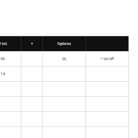
 tot.
+
Options
06
GL
= on/off
14