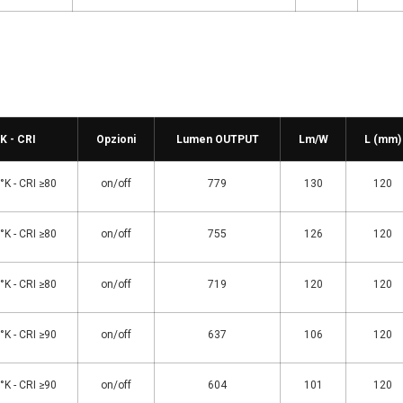
°K - CRI
Opzioni
Lumen OUTPUT
Lm/W
L (mm)
K - CRI ≥80
on/off
779
130
120
K - CRI ≥80
on/off
755
126
120
K - CRI ≥80
on/off
719
120
120
K - CRI ≥90
on/off
637
106
120
K - CRI ≥90
on/off
604
101
120