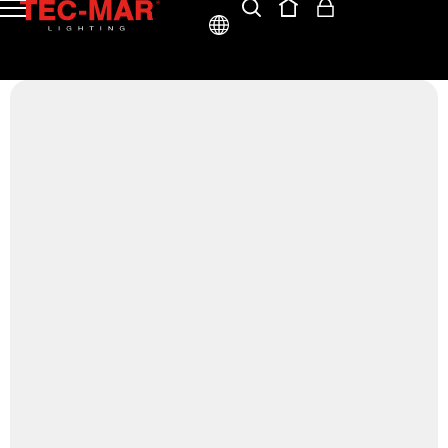
ITA
ENG