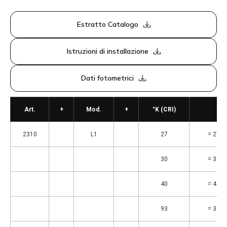
Estratto Catalogo
Istruzioni di installazione
Dati fotometrici
Art.
+
Mod.
+
°K (CRI)
2310
L1
27
= 2700
30
= 3000
40
= 4000
93
= 3000