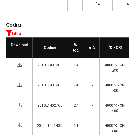
94
= 4000
Codici
Filtra
Download
W
Codice
mA
°K - CRI
tot.
2310L14013GL
13
-
4000°K - CRI
≥80
2310L14014GL
14
-
4000°K - CRI
≥80
2310L14027GL
27
-
4000°K - CRI
≥80
2310L14014GD
14
-
4000°K - CRI
≥80