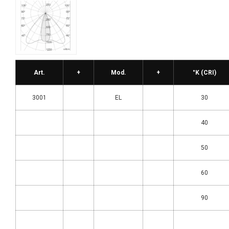
Art.
+
Mod.
+
°K (CRI)
3001
EL
30
40
50
60
90