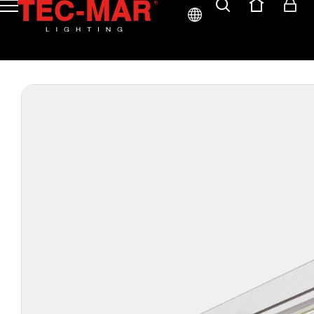
ITA
ENG