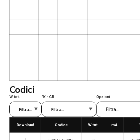
Codici
W tot.
°K - CRI
Opzioni
Download
Codice
W tot.
mA