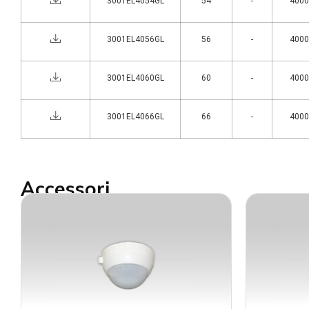
3001EL4054GL
54
-
4000°
3001EL4056GL
56
-
4000°
3001EL4060GL
60
-
4000°
3001EL4066GL
66
-
4000°
Accessori