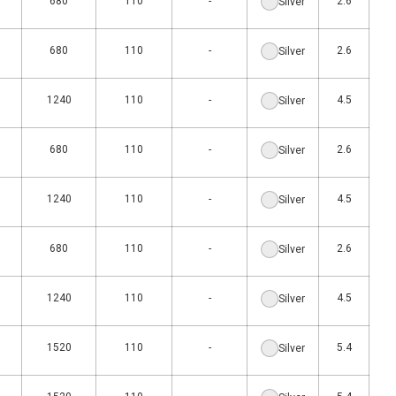
680
110
-
2.6
Silver
680
110
-
2.6
Silver
1240
110
-
4.5
Silver
680
110
-
2.6
Silver
1240
110
-
4.5
Silver
680
110
-
2.6
Silver
1240
110
-
4.5
Silver
1520
110
-
5.4
Silver