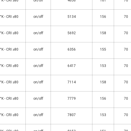
K - CRI ≥80
on/off
4656
161
70
K - CRI ≥80
on/off
5134
156
70
K - CRI ≥80
on/off
5692
158
70
K - CRI ≥80
on/off
6356
155
70
K - CRI ≥80
on/off
6417
153
70
K - CRI ≥80
on/off
7114
158
70
K - CRI ≥80
on/off
7779
156
70
K - CRI ≥80
on/off
7807
153
70