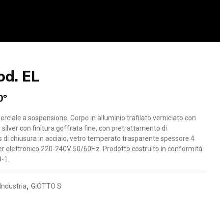
od. EL
0°
erciale a sospensione. Corpo in alluminio trafilato verniciato con
 silver con finitura goffrata fine, con pretrattamento di
s di chiusura in acciaio, vetro temperato trasparente spessore 4
ver elettronico 220-240V 50/60Hz. Prodotto costruito in conformità
8-1.
,
Industria
GIOTTO S