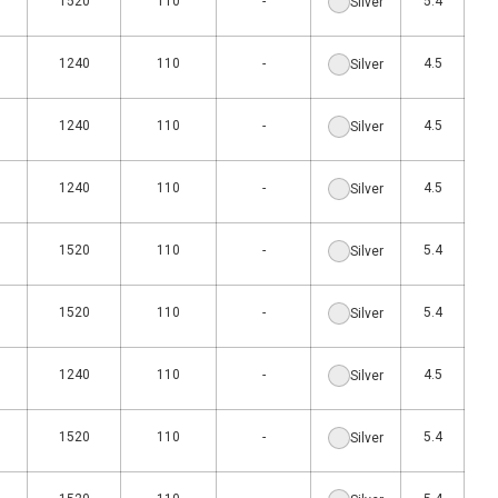
1520
110
-
5.4
Silver
1240
110
-
4.5
Silver
1240
110
-
4.5
Silver
1240
110
-
4.5
Silver
1520
110
-
5.4
Silver
1520
110
-
5.4
Silver
1240
110
-
4.5
Silver
1520
110
-
5.4
Silver