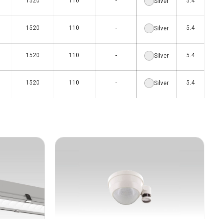
1520
110
-
5.4
Silver
1520
110
-
5.4
Silver
1520
110
-
5.4
Silver
1520
110
-
5.4
Silver