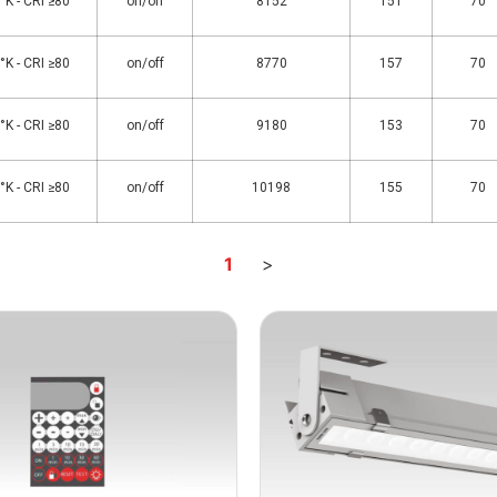
K - CRI ≥80
on/off
8152
151
70
K - CRI ≥80
on/off
8770
157
70
K - CRI ≥80
on/off
9180
153
70
K - CRI ≥80
on/off
10198
155
70
1
>