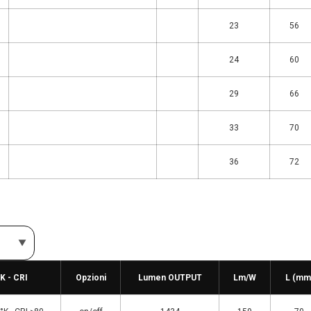
23
56
24
60
29
66
33
70
36
72
°K - CRI
Opzioni
Lumen OUTPUT
Lm/W
L (mm