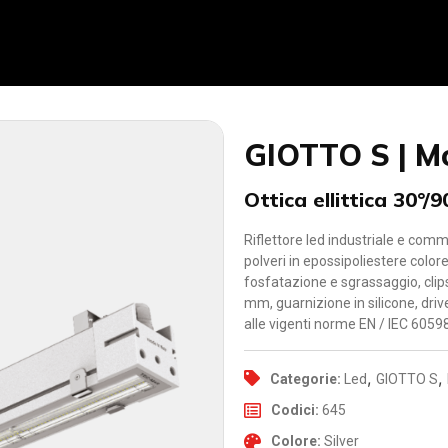
GIOTTO S | M
Ottica ellittica 30°/9
Riflettore led industriale e comm
polveri in epossipoliestere colore
fosfatazione e sgrassaggio, clip
mm, guarnizione in silicone, dri
alle vigenti norme EN / IEC 6059
,
,
Categorie:
Led
GIOTTO S
Codici:
645
Colore:
Silver