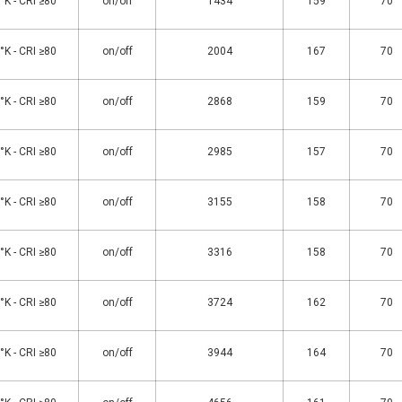
K - CRI ≥80
on/off
1434
159
70
K - CRI ≥80
on/off
2004
167
70
K - CRI ≥80
on/off
2868
159
70
K - CRI ≥80
on/off
2985
157
70
K - CRI ≥80
on/off
3155
158
70
K - CRI ≥80
on/off
3316
158
70
K - CRI ≥80
on/off
3724
162
70
K - CRI ≥80
on/off
3944
164
70