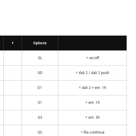
+
Options
GL
= on/off
GD
= dali 2 / dali 2 push
D1
= dali 2 + em. 1h
G1
= em. 1h
G3
= em. 3h
GC
= fila continua