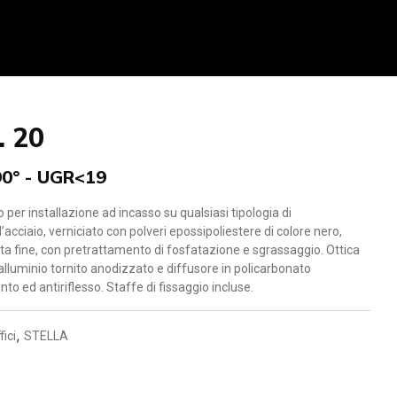
. 20
90° - UGR<19
 per installazione ad incasso su qualsiasi tipologia di
’acciaio, verniciato con polveri epossipoliestere di colore nero,
ata fine, con pretrattamento di fosfatazione e sgrassaggio. Ottica
 alluminio tornito anodizzato e diffusore in policarbonato
o ed antiriflesso. Staffe di fissaggio incluse.
,
fici
STELLA