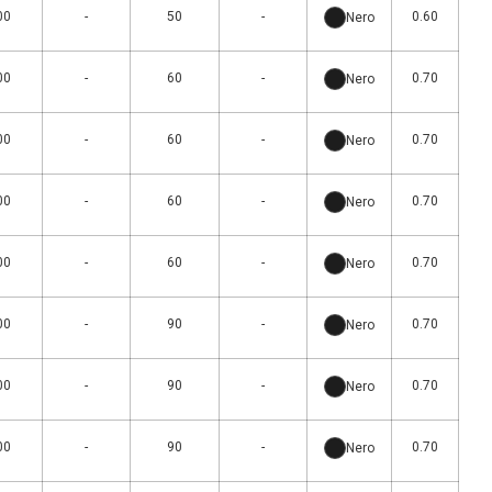
00
-
50
-
0.60
Nero
00
-
60
-
0.70
Nero
00
-
60
-
0.70
Nero
00
-
60
-
0.70
Nero
00
-
60
-
0.70
Nero
00
-
90
-
0.70
Nero
00
-
90
-
0.70
Nero
00
-
90
-
0.70
Nero