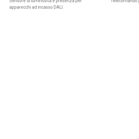
Sensore di luminosità e presenza per
Telecomando pe
apparecchi ad incasso DALI.