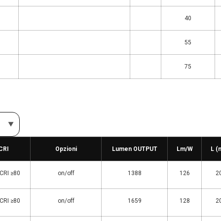
40
55
75
 CRI
Opzioni
Lumen OUTPUT
Lm/W
L (
 CRI ≥80
on/off
1388
126
2
 CRI ≥80
on/off
1659
128
2