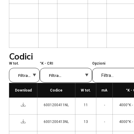
Codici
W tot.
°K - CRI
Opzioni
Download
Codice
W tot.
mA
°K -
6001200411NL
11
-
4000°K -
6001200413NL
13
-
4000°K -