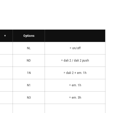
+
Options
NL
= on/off
ND
= dali 2 / dali 2 push
1N
= dali 2 + em. 1h
N1
= em. 1h
N3
= em. 3h