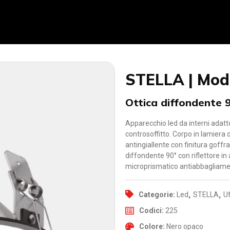
STELLA | Mod
Ottica diffondente 
Apparecchio led da interni adatto
controsoffitto. Corpo in lamiera d
antingiallente con finitura goffr
diffondente 90° con riflettore in
microprismatico antiabbagliament
,
,
Categorie:
Led
STELLA
Uf
Codici:
225
Colore:
Nero opaco