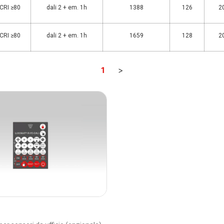
 CRI ≥80
dali 2 + em. 1h
1388
126
2
 CRI ≥80
dali 2 + em. 1h
1659
128
2
1
>