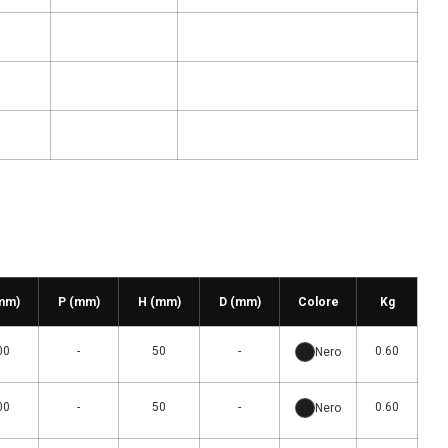
mm)
P (mm)
H (mm)
D (mm)
Colore
Kg
00
-
50
-
0.60
Nero
00
-
50
-
0.60
Nero