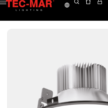
ITA
ENG