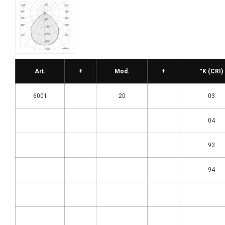
Art.
+
Mod.
+
°K (CRI)
6001
20
03
04
93
94