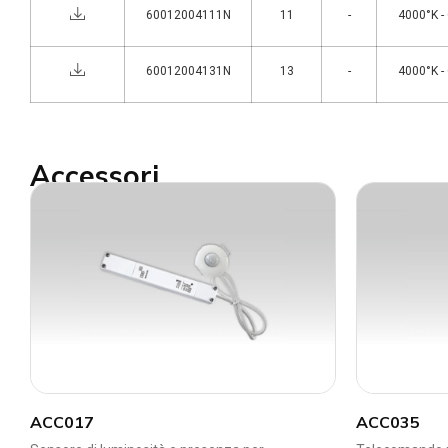
60012004111N
11
-
4000°K -
60012004131N
13
-
4000°K -
Accessori
ACC017
ACC035