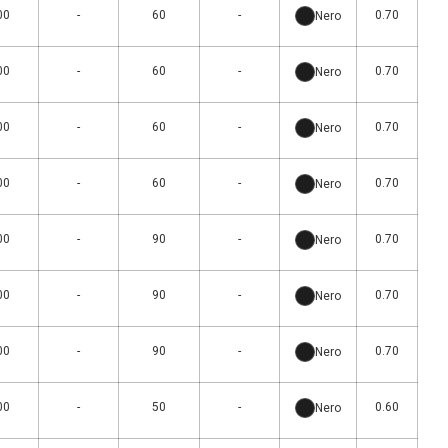
00
-
60
-
0.70
Nero
00
-
60
-
0.70
Nero
00
-
60
-
0.70
Nero
00
-
60
-
0.70
Nero
00
-
90
-
0.70
Nero
00
-
90
-
0.70
Nero
00
-
90
-
0.70
Nero
00
-
50
-
0.60
Nero