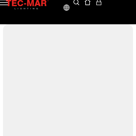
ITA
ENG