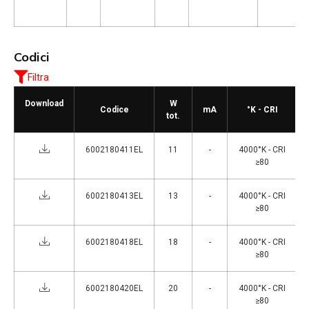
Codici
Filtra
Download
W
Codice
mA
°K - CRI
tot.
6002180411EL
11
-
4000°K - CRI
≥80
6002180413EL
13
-
4000°K - CRI
≥80
6002180418EL
18
-
4000°K - CRI
≥80
6002180420EL
20
-
4000°K - CRI
≥80