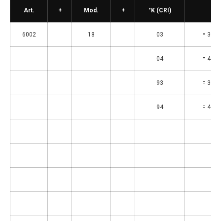
Art.
+
Mod.
+
°K (CRI)
6002
18
03
= 3000
04
= 4000
93
= 3000
94
= 4000