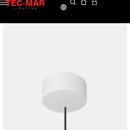
ITA
ENG