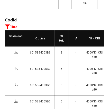
94
Codici
Filtra
Download
W
Codice
mA
°K - CRI
tot.
6015354003B3
3
-
4000°K - CRI
≥80
6015354005B3
5
-
4000°K - CRI
≥80
6015354003B5
3
-
4000°K - CRI
≥80
6015354005B5
5
-
4000°K - CRI
≥80