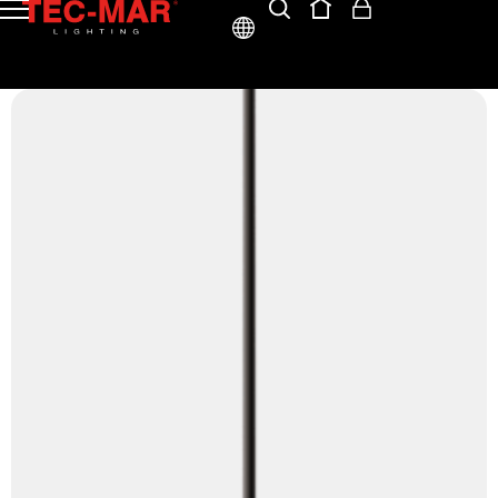
ITA
ENG