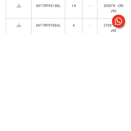
6017RF9314GL
14
-
3000°K - CRI
≥90
6017RF9706GL
6
-
2700°K - CRI
≥90
6017RF9714GL
14
-
2700°K - CRI
≥90
6017RF9406GL
6
-
4000°K - CRI
≥90
6017RF9414GL
14
-
4000°K - CRI
≥90
Via delle Industrie,1 - 26835 Crespiatica (LO) |
Italy
+39 0371 484029