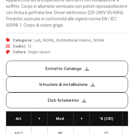
Apparecchio led a sospensione da interni con installazione a
soffitto. Corpo in alluminio verniciato con polveri epossipoliestere
con finitura goffrata fine. Driver elettronico 220-240V 50/60Hz.
Prodotto costruito in conformità alle vigenti norme EN / IEC
60598-1. Corpo di colore grigio.
,
,
,
Categorie:
Led
NORA
Architetturali Interno
NORA
Codici:
12
Colore:
Grigio opaco
Estratto Catalogo
Istruzioni di installazione
Dati fotometrici
Art.
+
Mod.
+
°K (CRI)
6017
RF
27