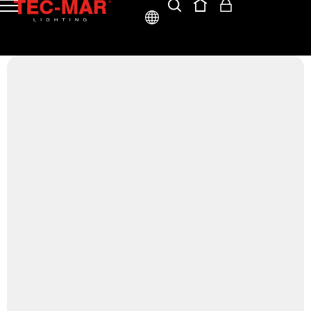
ITA
ENG