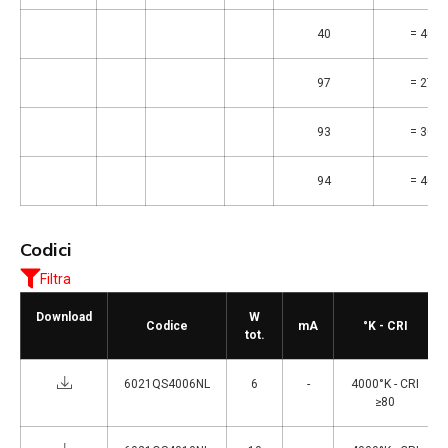
40
= 4000
97
= 2700
93
= 3000
94
= 4000
Codici
Filtra
Download
W
Codice
mA
°K - CRI
tot.
6021QS4006NL
6
-
4000°K - CRI
≥80