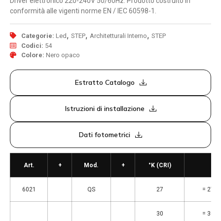
Driver elettronico 220-240V 50/60Hz. Prodotto costruito in
conformità alle vigenti norme EN / IEC 60598-1.
,
,
,
Categorie:
Led
STEP
Architetturali Interno
STEP
Codici:
54
Colore:
Nero opaco
Estratto Catalogo
Istruzioni di installazione
Dati fotometrici
Art.
+
Mod.
+
°K (CRI)
6021
QS
27
= 2700
30
= 3000