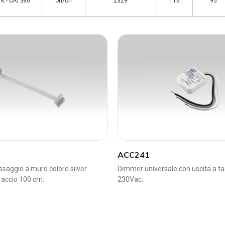
K - CRI ≥80
on/off
2329
116
95
ACC241
ssaggio a muro colore silver.
Dimmer universale con uscita a tag
accio 100 cm.
230Vac.