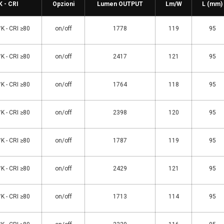
K - CRI
Opzioni
Lumen OUTPUT
Lm/W
L (mm)
K - CRI ≥80
on/off
1778
119
95
K - CRI ≥80
on/off
2417
121
95
K - CRI ≥80
on/off
1764
118
95
K - CRI ≥80
on/off
2398
120
95
K - CRI ≥80
on/off
1787
119
95
K - CRI ≥80
on/off
2429
121
95
K - CRI ≥80
on/off
1713
114
95