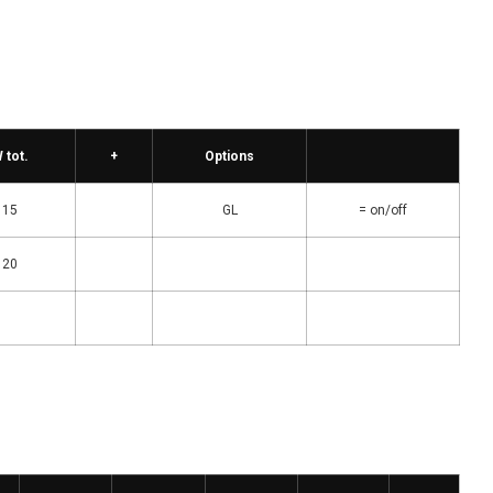
 tot.
+
Options
15
GL
= on/off
20