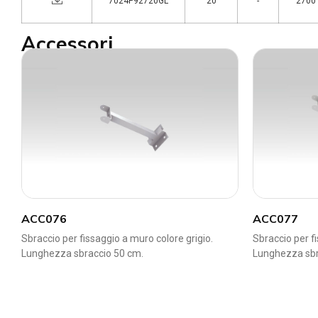
7024P92720GL
20
-
2700°
Accessori
ACC076
ACC077
Sbraccio per fissaggio a muro colore grigio.
Sbraccio per fi
Lunghezza sbraccio 50 cm.
Lunghezza sbr