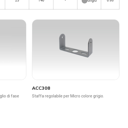
25
140
-
0.60
Grigio
ACC308
lio di fase
Staffa regolabile per Micro colore grigio.