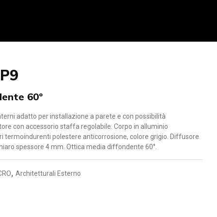
 P9
dente 60°
terni adatto per installazione a parete e con possibilità
ttore con accessorio staffa regolabile. Corpo in alluminio
i termoindurenti polestere anticorrosione, colore grigio. Diffusore
chiaro spessore 4 mm. Ottica media diffondente 60°.
,
CRO
Architetturali Esterno