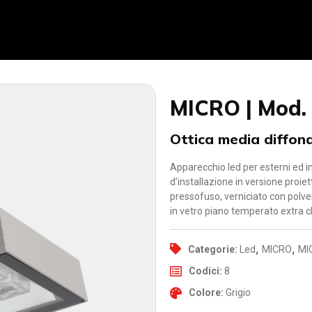
MICRO | Mod.
Ottica media diffon
Apparecchio led per esterni ed in
d’installazione in versione proie
pressofuso, verniciato con polver
in vetro piano temperato extra 
,
,
Categorie:
Led
MICRO
MI
Codici:
8
Colore:
Grigio