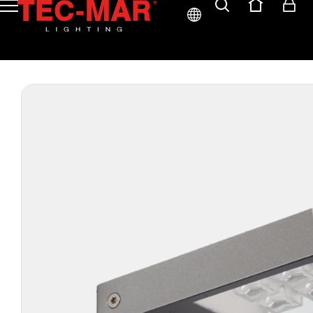
ITA
ENG