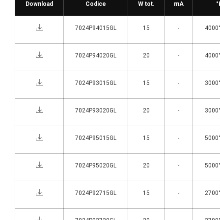
Download
Codice
W tot.
mA
°
7024P94015GL
15
-
4000°
7024P94020GL
20
-
4000°
7024P93015GL
15
-
3000°
7024P93020GL
20
-
3000°
7024P95015GL
15
-
5000°
7024P95020GL
20
-
5000°
7024P92715GL
15
-
2700°