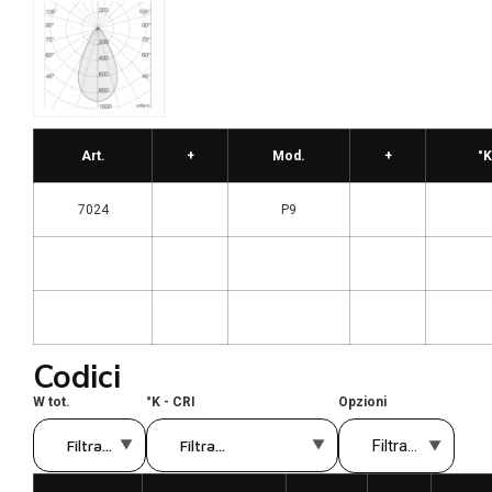
Art.
+
Mod.
+
°K
7024
P9
Codici
W tot.
°K - CRI
Opzioni