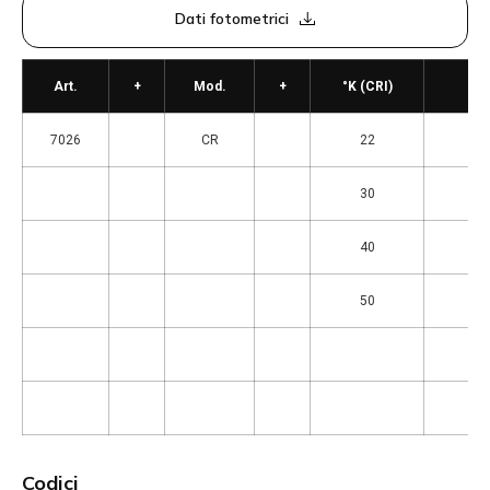
Dati fotometrici
Art.
+
Mod.
+
°K (CRI)
7026
CR
22
= a
30
= 3
40
= 4
50
= 5
Codici