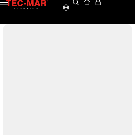
ITA
ENG