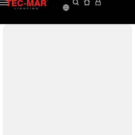
ITA
ENG