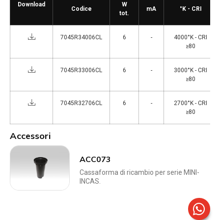
Download
W
Codice
mA
°K - CRI
tot.
7045R34006CL
6
-
4000°K - CRI
≥80
7045R33006CL
6
-
3000°K - CRI
≥80
7045R32706CL
6
-
2700°K - CRI
≥80
Accessori
ACC073
Cassaforma di ricambio per serie MINI-
INCAS.