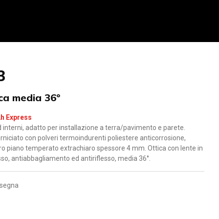
3
ca media 36°
2h Express
d interni, adatto per installazione a terra/pavimento e parete.
rniciato con polveri termoindurenti poliestere anticorrosione,
etro piano temperato extrachiaro spessore 4 mm. Ottica con lente in
so, antiabbagliamento ed antiriflesso, media 36°.
nsegna