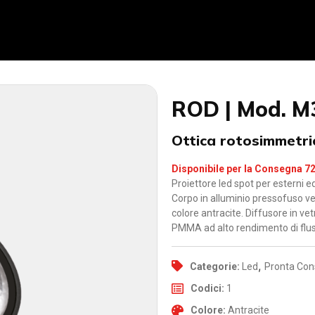
ROD | Mod. M
Ottica rotosimmetri
Disponibile per la Consegna 7
Proiettore led spot per esterni e
Corpo in alluminio pressofuso ve
colore antracite. Diffusore in v
PMMA ad alto rendimento di flus
,
Categorie:
Led
Pronta Co
Codici:
1
Colore:
Antracite