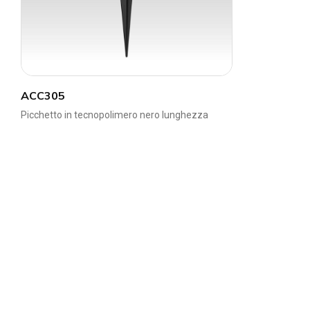
ACC305
Picchetto in tecnopolimero nero lunghezza
230mm
Via delle Industrie,1 - 26835 Crespiatica (LO) | Ital
+39 0371 484029
info@tec-mar.it