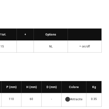
 tot.
+
Options
15
NL
= on/off
P (mm)
H (mm)
D (mm)
Colore
Kg
110
60
-
0.35
Antracite