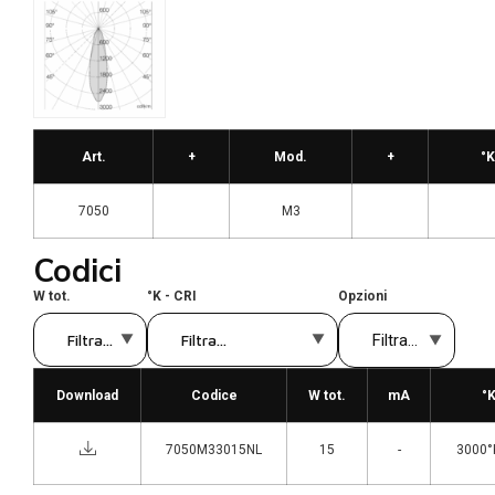
Art.
+
Mod.
+
°K
7050
M3
Codici
W tot.
°K - CRI
Opzioni
Download
Codice
W tot.
mA
°K
7050M33015NL
15
-
3000°K