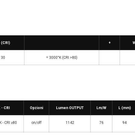
 (CRI)
+
W
30
= 3000°K (CRI >80)
 - CRI
Opzioni
Lumen OUTPUT
Lm/W
L (mm)
 - CRI ≥80
on/off
1142
76
94