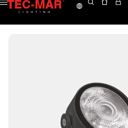
ITA
ENG