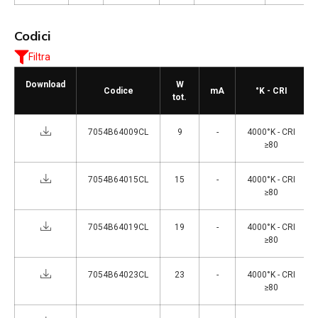
Codici
Filtra
Download
W
Codice
mA
°K - CRI
tot.
7054B64009CL
9
-
4000°K - CRI
≥80
7054B64015CL
15
-
4000°K - CRI
≥80
7054B64019CL
19
-
4000°K - CRI
≥80
7054B64023CL
23
-
4000°K - CRI
≥80