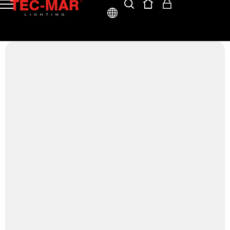
ITA
ENG