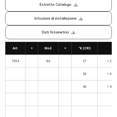
Estratto Catalogo
Istruzioni di installazione
Dati fotometrici
Art.
+
Mod.
+
°K (CRI)
7054
B6
27
= 2700
30
= 3000
40
= 4000