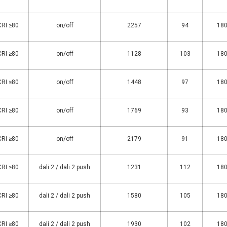
CRI ≥80
on/off
2257
94
18
CRI ≥80
on/off
1128
103
18
CRI ≥80
on/off
1448
97
18
CRI ≥80
on/off
1769
93
18
CRI ≥80
on/off
2179
91
18
CRI ≥80
dali 2 / dali 2 push
1231
112
18
CRI ≥80
dali 2 / dali 2 push
1580
105
18
CRI ≥80
dali 2 / dali 2 push
1930
102
18