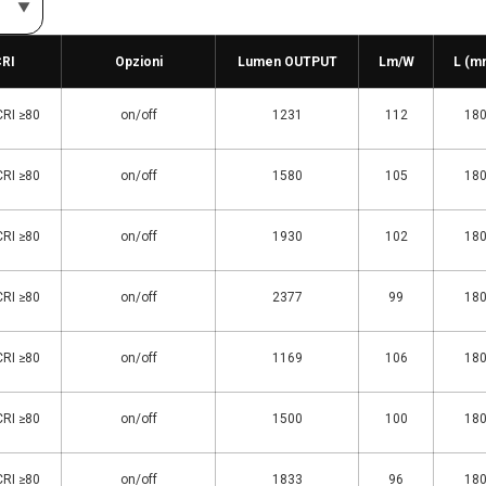
CRI
Opzioni
Lumen OUTPUT
Lm/W
L (m
CRI ≥80
on/off
1231
112
18
CRI ≥80
on/off
1580
105
18
CRI ≥80
on/off
1930
102
18
CRI ≥80
on/off
2377
99
18
CRI ≥80
on/off
1169
106
18
CRI ≥80
on/off
1500
100
18
CRI ≥80
on/off
1833
96
18