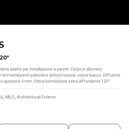
S
120°
terni adatto per installazione a parete. Corpo in allumino
i termoindurenti poliestere anticorrosione, colore bianco. Diffusore
to spessore 4 mm. Ottica biemissione extra diffondente 120°.
,
,
tà
MILO
Architetturali Esterno