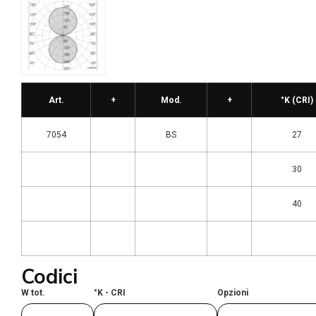
Art.
+
Mod.
+
°K (CRI)
7054
BS
27
30
40
Codici
W tot.
°K - CRI
Opzioni