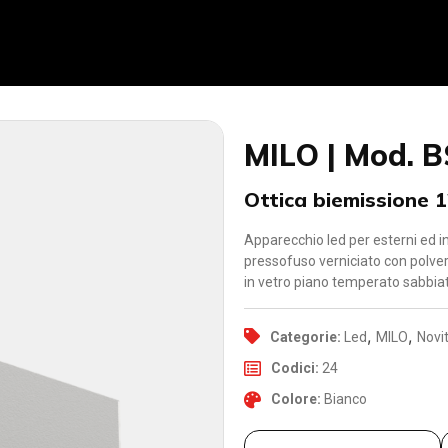
MILO | Mod. B
Ottica biemissione 
Apparecchio led per esterni ed in
pressofuso verniciato con polver
in vetro piano temperato sabbia
,
,
Categorie:
Led
MILO
Novi
Codici:
24
Colore:
Bianco