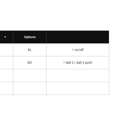
+
Options
BL
= on/off
BD
= dali 2 / dali 2 push