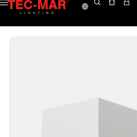
ITA
ENG