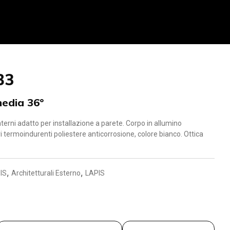
B3
media 36°
terni adatto per installazione a parete. Corpo in allumino
i termoindurenti poliestere anticorrosione, colore bianco. Ottica
,
,
IS
Architetturali Esterno
LAPIS