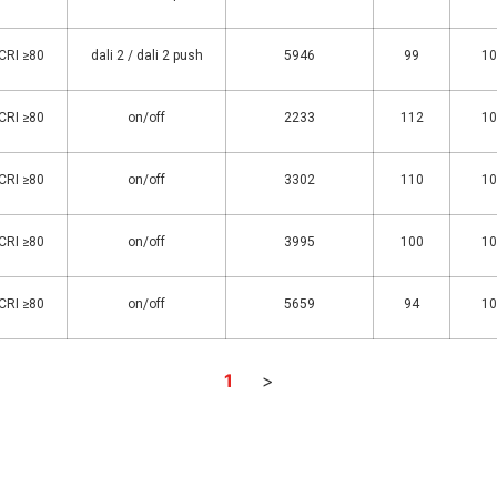
 CRI ≥80
dali 2 / dali 2 push
5946
99
10
 CRI ≥80
on/off
2233
112
10
 CRI ≥80
on/off
3302
110
10
 CRI ≥80
on/off
3995
100
10
 CRI ≥80
on/off
5659
94
10
1
>