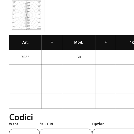
Art.
+
Mod.
+
°K
7056
B3
Codici
W tot.
°K - CRI
Opzioni