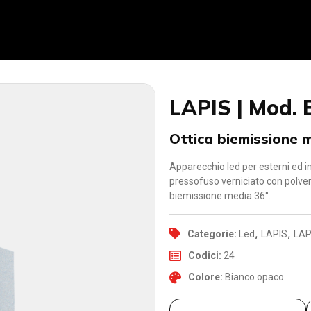
LAPIS | Mod. 
Ottica biemissione 
Apparecchio led per esterni ed in
pressofuso verniciato con polver
biemissione media 36°.
,
,
Categorie:
Led
LAPIS
LAP
Codici:
24
Colore:
Bianco opaco