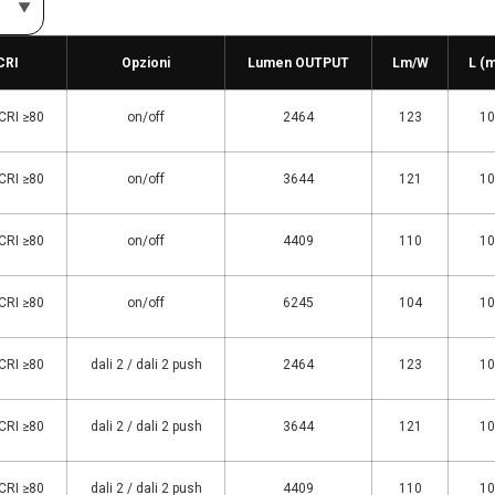
 CRI
Opzioni
Lumen OUTPUT
Lm/W
L (
 CRI ≥80
on/off
2464
123
10
 CRI ≥80
on/off
3644
121
10
 CRI ≥80
on/off
4409
110
10
 CRI ≥80
on/off
6245
104
10
 CRI ≥80
dali 2 / dali 2 push
2464
123
10
 CRI ≥80
dali 2 / dali 2 push
3644
121
10
 CRI ≥80
dali 2 / dali 2 push
4409
110
10