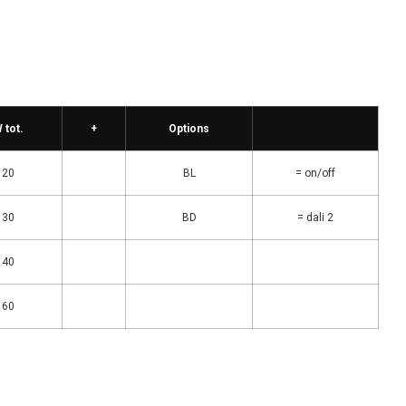
 tot.
+
Options
20
BL
= on/off
30
BD
= dali 2
40
60