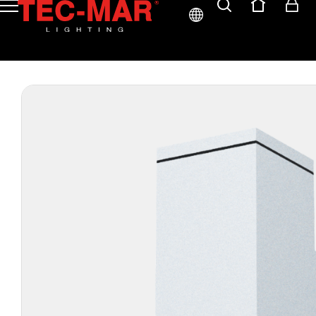
ITA
ENG