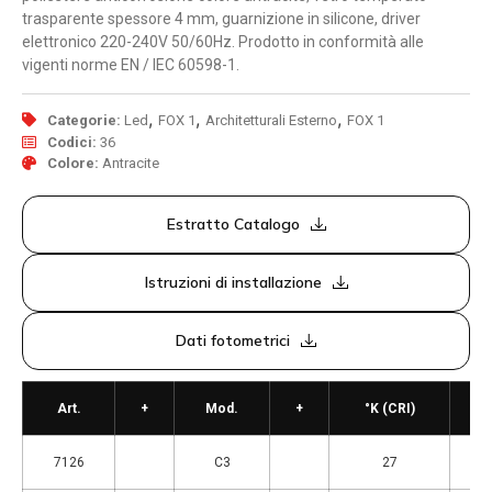
trasparente spessore 4 mm, guarnizione in silicone, driver
elettronico 220-240V 50/60Hz. Prodotto in conformità alle
vigenti norme EN / IEC 60598-1.
,
,
,
Categorie:
Led
FOX 1
Architetturali Esterno
FOX 1
Codici:
36
Colore:
Antracite
Estratto Catalogo
Istruzioni di installazione
Dati fotometrici
Art.
+
Mod.
+
°K (CRI)
7126
C3
27