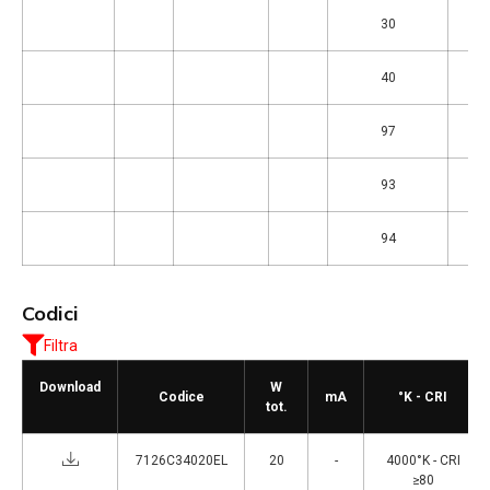
30
40
97
93
94
Codici
Filtra
Download
W
Codice
mA
°K - CRI
tot.
7126C34020EL
20
-
4000°K - CRI
≥80