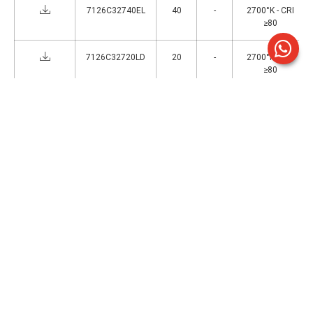
7126C32740EL
40
-
2700°K - CRI
≥80
7126C32720LD
20
-
2700°K - CRI
≥80
7126C32730LD
30
-
2700°K - CRI
≥80
7126C32740LD
40
-
2700°K - CRI
≥80
7126C39320EL
20
-
3000°K - CRI
≥90
7126C39330EL
30
-
3000°K - CRI
≥90
1
>