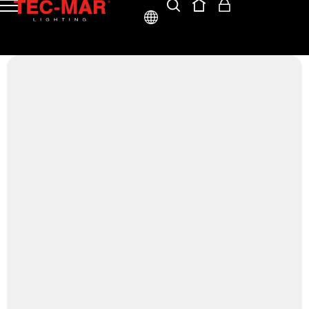
ITA
ENG