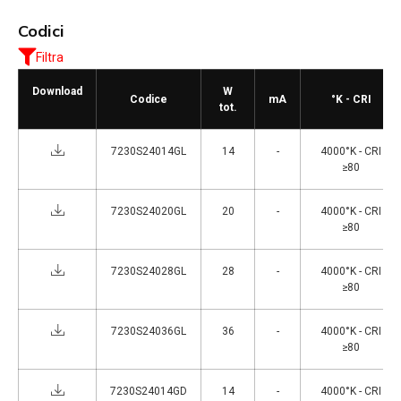
Codici
Filtra
Download
W
Codice
mA
°K - CRI
tot.
7230S24014GL
14
-
4000°K - CRI
≥80
7230S24020GL
20
-
4000°K - CRI
≥80
7230S24028GL
28
-
4000°K - CRI
≥80
7230S24036GL
36
-
4000°K - CRI
≥80
7230S24014GD
14
-
4000°K - CRI