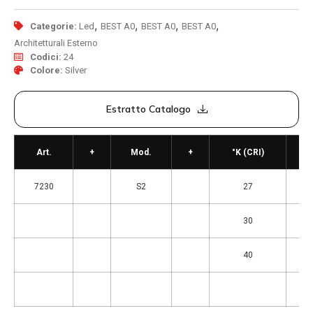
,
,
,
,
Categorie:
Led
BEST A0
BEST A0
BEST A0
Architetturali Esterno
Codici:
24
Colore:
Silver
Estratto Catalogo
Art.
+
Mod.
+
°K (CRI)
7230
S2
27
30
40