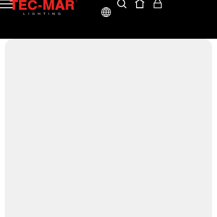
ITA
ENG