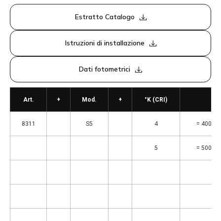
Estratto Catalogo
Istruzioni di installazione
Dati fotometrici
Art.
+
Mod.
+
°K (CRI)
8311
S5
4
= 4000°K
5
= 5000°K