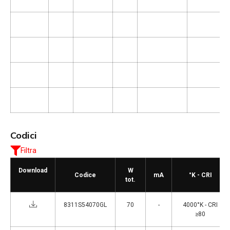
Codici
Filtra
Download
W
Codice
mA
°K - CRI
tot.
8311S54070GL
70
-
4000°K - CRI
≥80