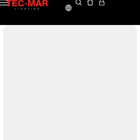
ITA
ENG