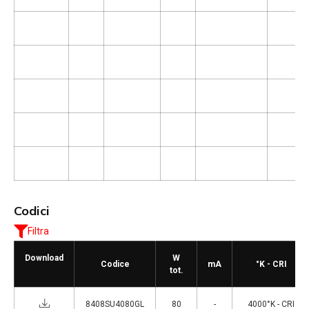
Codici
Filtra
Download
W
Codice
mA
°K - CRI
tot.
8408SU4080GL
80
-
4000°K - CRI