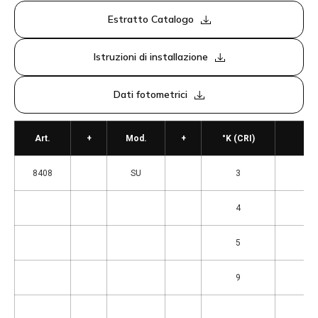
Estratto Catalogo
Istruzioni di installazione
Dati fotometrici
Art.
+
Mod.
+
°K (CRI)
8408
SU
3
= 3
4
= 4
5
= 5
9
= 4