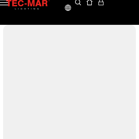
ITA
ENG