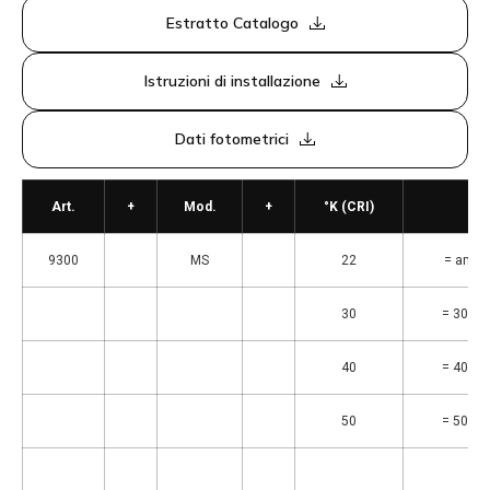
Estratto Catalogo
Istruzioni di installazione
Dati fotometrici
Art.
+
Mod.
+
°K (CRI)
9300
MS
22
= ambra
30
= 3000°
40
= 4000°
50
= 5000°