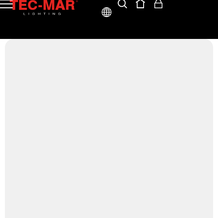
ITA
ENG