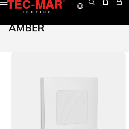
ITA
AMBER
ENG