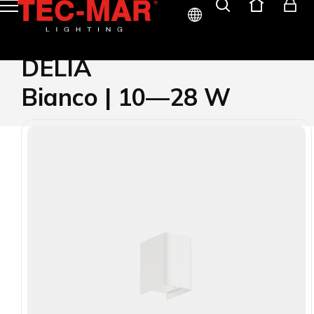
ITA
DELIA
ENG
Bianco | 10—28 W