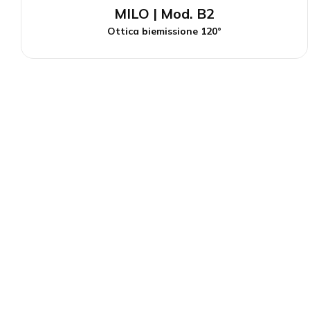
MILO | Mod. B2
Ottica biemissione 120°