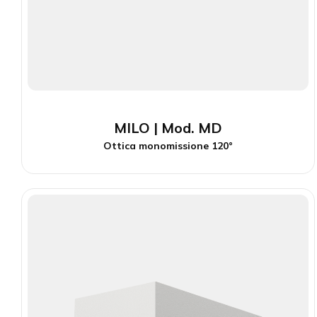
MILO | Mod. MD
Ottica monomissione 120°