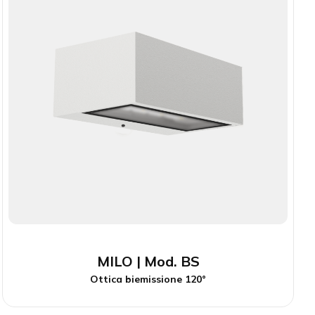
MILO | Mod. BS
Ottica biemissione 120°