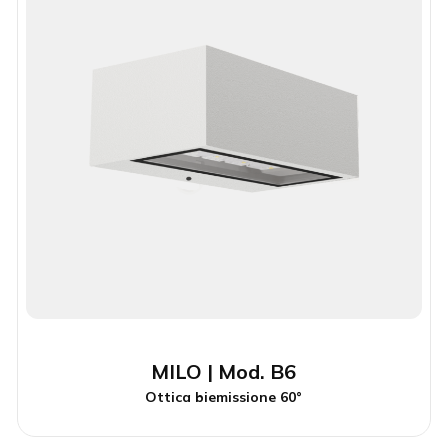
MILO | Mod. B6
Ottica biemissione 60°