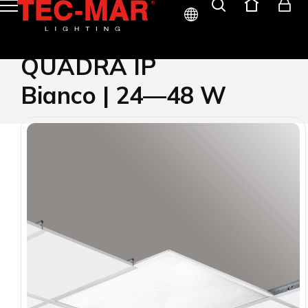
ITA
QUADRA IP
ENG
Bianco | 24—48 W