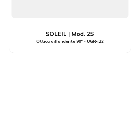
SOLEIL | Mod. 2S
Ottica diffondente 90° - UGR<22
Via delle Industrie,1 - 26835 Crespiatica (LO) | Ital
+39 0371 484029
info@tec-mar.it