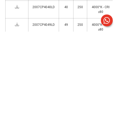
2007CP4040LD
40
250
4000°K - CRI
≥80
2007CP4049LD
49
250
4000°K - CRI
≥80
2007CP4020LD
20
350
4000°K - CRI
≥80
2007CP4045LD
45
350
4000°K - CRI
≥80
1
>
Accessori
ACC018
Sensore di luminosità e presenza per
apparecchi a plafone DALI.