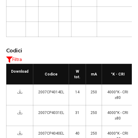
Codici
Filtra
Download
W
Codice
mA
°K - CRI
tot.
2007CP4014EL
14
250
4000°K - CRI
≥80
2007CP4031EL
31
250
4000°K - CRI
≥80
2007CP4040EL
40
250
4000°K - CRI