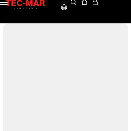
ITA
ENG