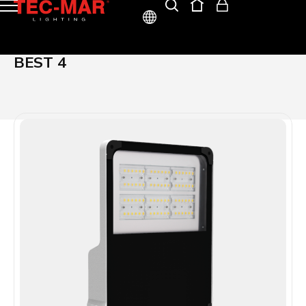
ITA
BEST 4
ENG