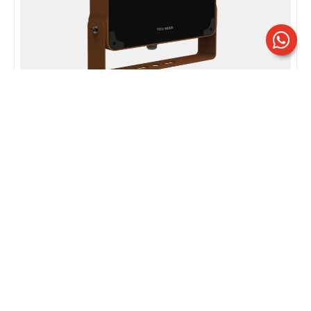
BEST 4 | Mod. RR
Ottica asimmetrica 65°